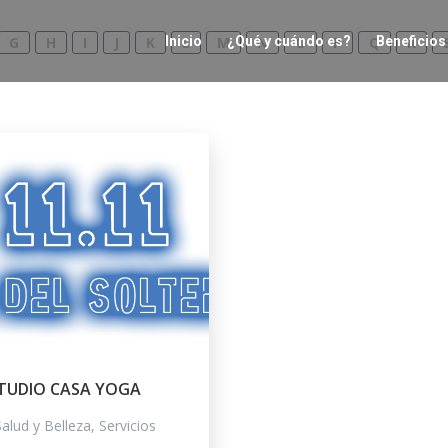
G
H
I
J
K
Inicio
L
M
¿Qué y cuándo es?
N
O
P
Q
Beneficios
R
TUDIO CASA YOGA
alud y Belleza, Servicios