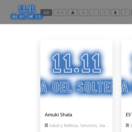
All
0-9
A
B
C
D
E
F
Amuki Shala
ES
Salud y Belleza, Servicios, Viajes y Experiencias
S