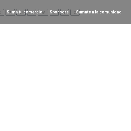
S
Sumá tu comercio
T
U
V
W
Sponsors
X
Y
Z
Sumate a la comunidad